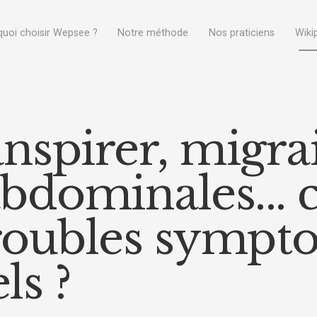
uoi choisir Wepsee ?
Notre méthode
Nos praticiens
Wiki
anspirer, migra
abdominales..
troubles sympt
ls ?