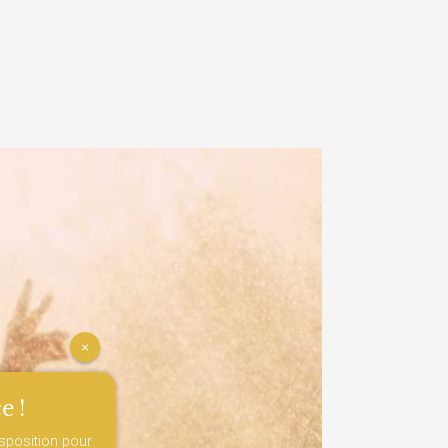
×
e !
isposition pour