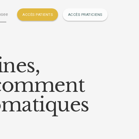
psee
ACCÈS PATIENTS
ACCÈS PRATICIENS
ines,
. comment
omatiques