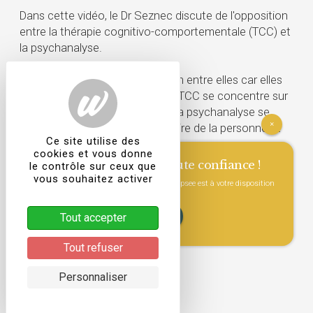
Dans cette vidéo, le Dr Seznec discute de l'opposition
entre la thérapie cognitivo-comportementale (TCC) et
la psychanalyse.
Il n y a pas vraiment d'opposition entre elles car elles
fonctionnent différemment. La TCC se concentre sur
le moment présent, tandis que la psychanalyse se
×
concentre davantage sur l'histoire de la personne et
Ce site utilise des
d'autres concepts.
cookies et vous donne
Consultez un psy en toute confiance !
le contrôle sur ceux que
vous souhaitez activer
L'équipe de psychologues cliniciens Wepsee est à votre disposition
pour vous accompagner.
Il n' ya pas d'inconvénient à ce que les patients suivent
Tout accepter
VOIR LES DISPONIBILITÉS
une psychanalyse, et certains patients passent même
de la psychanalyse à la TCC.
Tout refuser
Personnaliser