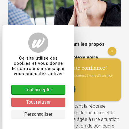
Comment se comporter devant les propos
étranges d’un proche ?
×
L'entourage est toujours perplexe voire
Ce site utilise des
cookies et vous donne
désemparé face aux propos délirants d'un
Consultez un psy en toute confiance !
le contrôle sur ceux que
proche.
vous souhaitez activer
L'équipe de psychologues cliniciens Wepsee est à votre disposition
pour vous accompagner.
Explications...
Tout accepter
VOIR LES DISPONIBILITÉS
C’est une question fréquente à laquelle il est difficile
Tout refuser
de répondre de façon univoque tant la réponse
dépend de l’interlocuteur. La perte de mémoire et la
Personnaliser
dépendance expose la personne âgée à une situation
inconnue et angoissante. En fonction de son cadre