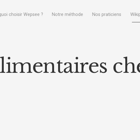
uoi choisir Wepsee ?
Notre méthode
Nos praticiens
Wiki
limentaires che