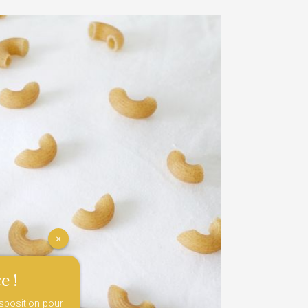
×
e !
isposition pour