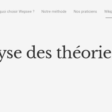
uoi choisir Wepsee ?
Notre méthode
Nos praticiens
Wiki
se des théorie