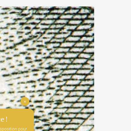
×
e !
isposition pour