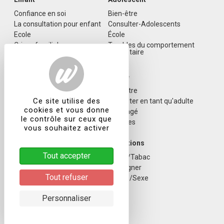
Confiance en soi
Bien-être
La consultation pour enfant
Consulter-Adolescents
Ecole
École
Crises familiales
Troubles du comportement
alimentaire
Troubles du sommeil
Maternité
Adulte
Parentalité
Bien-être
Ce site utilise des
Grossesse
Consulter en tant qu'adulte
cookies et vous donne
L'arrivée d'un bébé
Sujet âgé
le contrôle sur ceux que
Troubles
vous souhaitez activer
Couple & sexo
Addictions
Tout accepter
Vie de couple
Alcool/Tabac
Consulter-Couples
Se soigner
Tout refuser
Sexologie
Écrans/Sexe
Personnaliser
Actualités
Coronavirus
Société